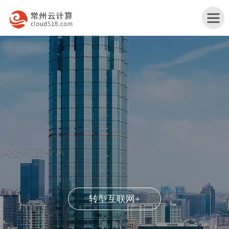
首
页
连
企业互联网营销一体化解决方案
云
连
港
云
连
品牌建设 + 自然排名 + 平台运营 + 移动营销 + 效果
广告
产
港
云
连
品
行
港
云
关
转型互联网+
与
业
网
港
于
联
服
解
站
服
我
系