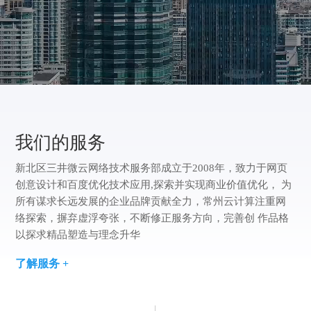
务
决
改
务
们
我
方
版
案
们
案
例
我们的服务
新北区三井微云网络技术服务部成立于2008年，致力于网页
创意设计和百度优化技术应用,探索并实现商业价值优化， 为
所有谋求长远发展的企业品牌贡献全力，常州云计算注重网
络探索，摒弃虚浮夸张，不断修正服务方向，完善创 作品格
以探求精品塑造与理念升华
了解服务 +