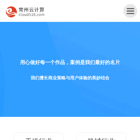
首
用心做好每一个作品，案例是我们最好的名片
页
产
品
行
我们擅长商业策略与用户体验的美妙结合
与
业
网
服
解
站
服
务
决
改
务
关
方
版
案
于
联
案
例
我
系