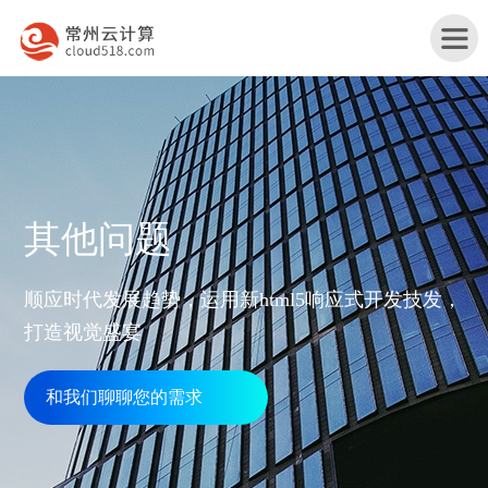
首
其他问题
页
产
顺应时代发展趋势，运用新html5响应式开发技发，
品
打造视觉盛宴
行
与
业
和我们聊聊您的需求
网
服
解
站
务
服
决
改