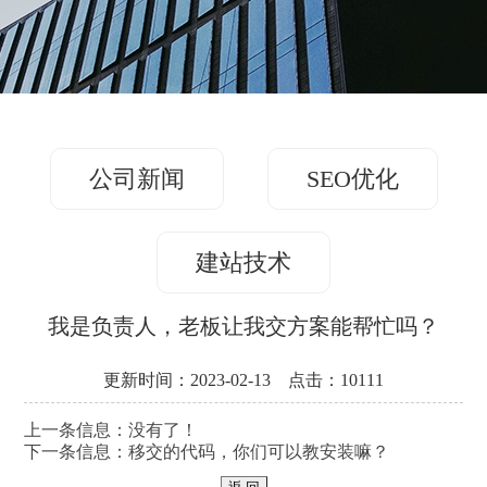
务
方
关
版
案
案
于
联
例
我
系
们
公司新闻
SEO优化
我
们
建站技术
我是负责人，老板让我交方案能帮忙吗？
更新时间：2023-02-13 点击：10111
上一条信息：没有了！
下一条信息：
移交的代码，你们可以教安装嘛？